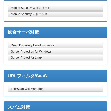
Mobile Security スタンダード
Mobile Security アドバンス
総合サーバ対策
Deep Discovery Email Inspector
Server Protection for Windows
Server Protect for Linux
URLフィルタ/SaaS
InterScan WebManager
スパム対策