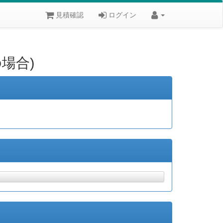
見積確認
ログイン
場合)