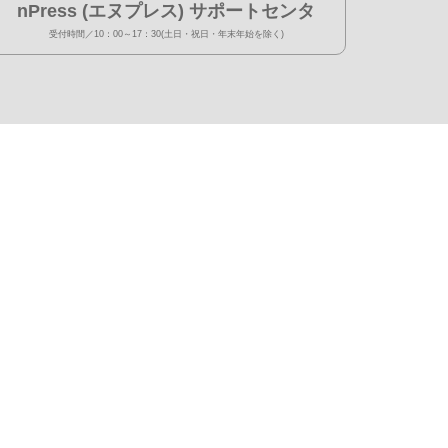
nPress (エヌプレス) サポートセンタ
受付時間／10：00～17：30(土日・祝日・年末年始を除く)