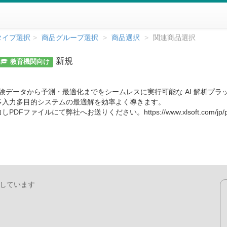
タイプ選択
商品グループ選択
商品選択
関連商品選択
新規
教育機関
向け
験データから予測・最適化までをシームレスに実行可能な AI 解析プラット
多入力多目的システムの最適解を効率よく導きます。
社へお送りください。https://www.xlsoft.com/jp/products/reg
用しています